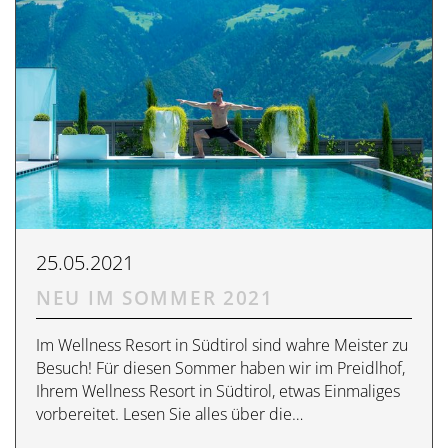
Übersicht
Dolce Vita Blog
SÜDTIROL & MERAN
Honeymoon
Sauna Tower
Awards
Medical Health Packages
Wandern
Übersicht
Pools & Park
Preidlhof Events
Checks & Therapien
Biken
Reinhold Messner
À-la-carte-Treatments
Belvita
Etikette & Kostenrückerstattung
Golf
Ötzi
Spa News-Blog
Preferred Hotels & Resorts
Brixsana
Yoga
Klima & Naturpark
Fitness
Sights & Ausflüge
Fun Sports
Shoppen & Kultur
25.05.2021
Tennis
NEU IM SOMMER 2021
Privat-Touren - Ausflüge im Preidlhof
Skilaufen
Im Wellness Resort in Südtirol sind wahre Meister zu
Besuch! Für diesen Sommer haben wir im Preidlhof,
Ihrem Wellness Resort in Südtirol, etwas Einmaliges
vorbereitet. Lesen Sie alles über die…