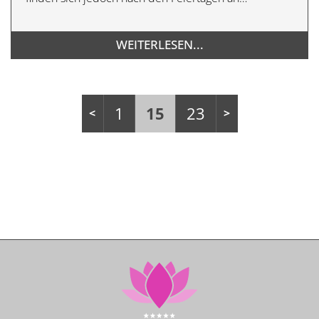
WEITERLESEN...
1
15
23