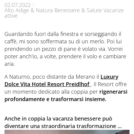
Prenota ora
CONTATTI
Preferred Hotels & Resorts
Spa & Retreats X2
02.07.2022
Escursioni & esperienze
Alto Adige & Natura Benessere & Salute Vacanze
Last Minute
attive
Contattateci
Wellness Experts
Winter Romantic
The Pools
Guardando fuori dalla finestra e sorseggiando il
Contatti
caffè, mi sono soffermata su di un merlo. Poi lui
Sauna Tower
Prospetti
prendendo un pezzo di pane è volato via. Vorrei
Terme
poter anch’io, a volte, prendere il volo e cambiare
Informazioni Utili
aria.
News Blog
Press
A Naturno, poco distante da Merano il
Luxury
Dolce Vita Hotel Resort Preidlhof
. Il Resort offre
un momento dedicato alla coppia per
rigenerarsi
profondamente e trasformarsi insieme.
Anche in coppia la vacanza benessere può
diventare una straordinaria trasformazione …