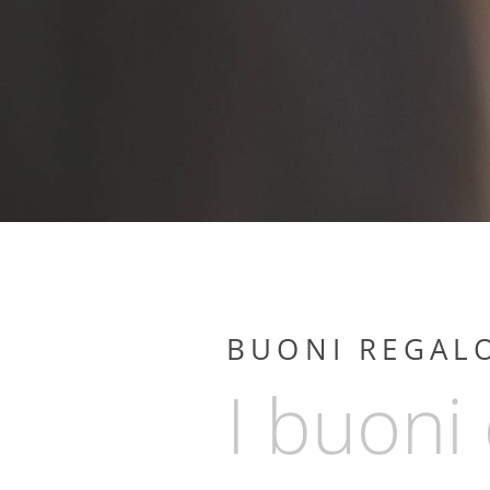
CUISINE
BUONI REGALO
I buoni 