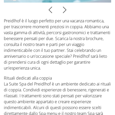
Prenota ora
CONTATTI
Preferred Hotels & Resorts
Spa & Retreats X2
Escursioni & esperienze
Last Minute
Contattateci
Wellness Experts
Winter Romantic
Preidlhof è il luogo perfetto per una vacanza romantica,
The Pools
per trascorrere momenti preziosi in coppia. Abbiamo una
Contatti
vasta gamma di attività, percorsi gastronomici e trattamenti
Sauna Tower
benessere pensati per due. Scarica la nostra brochure,
Prospetti
consulta il nostro team e parti per un viaggio
Terme
indimenticabile con il tuo partner. Stai celebrando un
Informazioni Utili
anniversario o un'occasione speciale? Preidlhof sarà lieto
News Blog
Press
di prendersi cura di ogni dettaglio per garantire
un'esperienza unica.
Rituali dedicati alla coppia
La Suite Spa del Preidlhof è un ambiente dedicato ai rituali
di coppia. Condividi esperienze di benessere, rigenerati e
rilassati. I trattamenti sono stati pensati per valorizzare
questo ambiente appartato e creare esperienze
indimenticabili. Alcuni di questi possono essere scelti
direttamente dallo Spa menu e il nostro team Spa sarà