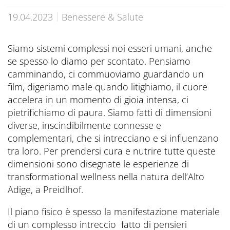
Prenota ora
CONTATTI
Preferred Hotels & Resorts
Spa & Retreats X2
Escursioni & esperienze
19.04.2023
Benessere & Salute
Last Minute
Contattateci
Wellness Experts
Winter Romantic
Siamo sistemi complessi noi esseri umani, anche
The Pools
Contatti
se spesso lo diamo per scontato. Pensiamo
Sauna Tower
camminando, ci commuoviamo guardando un
Prospetti
film, digeriamo male quando litighiamo, il cuore
Terme
accelera in un momento di gioia intensa, ci
Informazioni Utili
pietrifichiamo di paura. Siamo fatti di dimensioni
News Blog
Press
diverse, inscindibilmente connesse e
complementari, che si intrecciano e si influenzano
tra loro. Per prendersi cura e nutrire tutte queste
dimensioni sono disegnate le esperienze di
transformational wellness nella natura dell’Alto
Adige, a Preidlhof.
Il piano fisico è spesso la manifestazione materiale
di un complesso intreccio fatto di pensieri