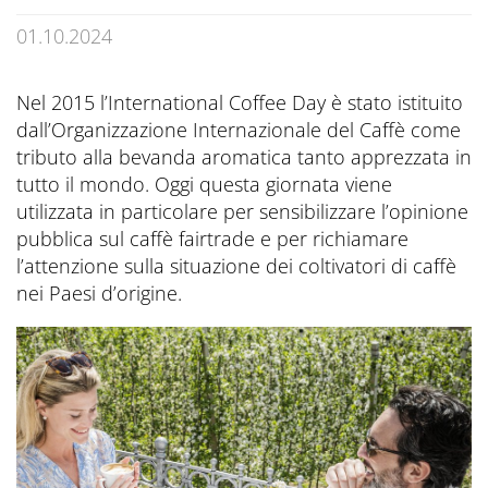
Prenota ora
CONTATTI
Preferred Hotels & Resorts
Spa & Retreats X2
Escursioni & esperienze
01.10.2024
Last Minute
Contattateci
Wellness Experts
Winter Romantic
Nel 2015 l’International Coffee Day è stato istituito
The Pools
Contatti
dall’Organizzazione Internazionale del Caffè come
Sauna Tower
tributo alla bevanda aromatica tanto apprezzata in
Prospetti
tutto il mondo. Oggi questa giornata viene
Terme
utilizzata in particolare per sensibilizzare l’opinione
Informazioni Utili
pubblica sul caffè fairtrade e per richiamare
News Blog
Press
l’attenzione sulla situazione dei coltivatori di caffè
nei Paesi d’origine.