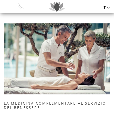
IT
THE RESORT
Pagina iniziale
SUITES
About us
Suites
CUISINE
The Resort
Servizi Inclusi
Cuisine
SPA & WELLNESS
Dolomiti e Merano
Filosofia Gastronomica
Spa & Wellness
MOVIMENTO
I nostri partner: DolceVita Hotels
Gourmet Restaurant
Retreats
Movimento
I nostri partner: Belvita Leading
OFFERS
Wellness Restaurant
Wellnesshotels
Trattamenti Á LA CARTE
Fitness
Offers
PRENOTA
LA MEDICINA COMPLEMENTARE AL SERVIZIO
Cantina
I nostri partner: Vinum Hotels
Preidl Med SPA
DEL BENESSERE
Attività e sport
Buoni Regali