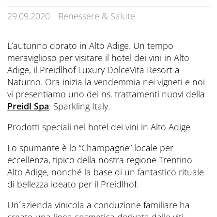
Prenota ora
CONTATTI
Preferred Hotels & Resorts
Spa & Retreats X2
Escursioni & esperienze
29.09.2020
Benessere & Salute
Last Minute
Contattateci
Wellness Experts
Winter Romantic
L’autunno dorato in Alto Adige. Un tempo
The Pools
Contatti
meraviglioso per visitare il hotel dei vini in Alto
Sauna Tower
Adige, il Preidlhof Luxury DolceVita Resort a
Prospetti
Naturno. Ora inizia la vendemmia nei vigneti e noi
Terme
vi presentiamo uno dei ns. trattamenti nuovi della
Informazioni Utili
Preidl Spa
: Sparkling Italy.
News Blog
Press
Prodotti speciali nel hotel dei vini in Alto Adige
Lo spumante è lo “Champagne” locale per
eccellenza, tipico della nostra regione Trentino-
Alto Adige, nonché la base di un fantastico rituale
di bellezza ideato per il Preidlhof.
Un´azienda vinicola a conduzione familiare ha
creato una linea cosmetica derivata dalle viti