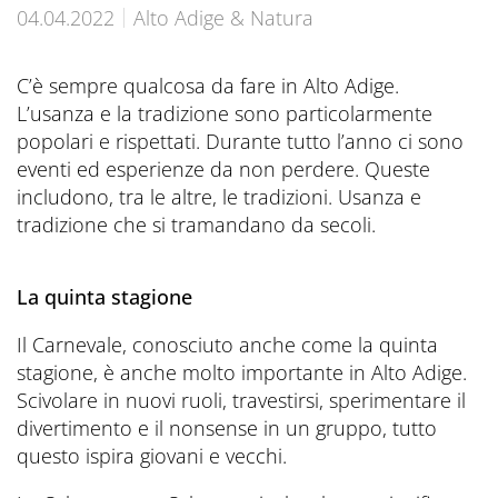
Prenota ora
CONTATTI
Preferred Hotels & Resorts
Spa & Retreats X2
04.04.2022
Alto Adige & Natura
Escursioni & esperienze
Last Minute
Contattateci
Wellness Experts
Winter Romantic
C’è sempre qualcosa da fare in Alto Adige.
The Pools
L’usanza e la tradizione sono particolarmente
Contatti
popolari e rispettati. Durante tutto l’anno ci sono
Sauna Tower
eventi ed esperienze da non perdere. Queste
Prospetti
includono, tra le altre, le tradizioni. Usanza e
Terme
Informazioni Utili
tradizione che si tramandano da secoli.
News Blog
Press
La quinta stagione
Il Carnevale, conosciuto anche come la quinta
stagione, è anche molto importante in Alto Adige.
Scivolare in nuovi ruoli, travestirsi, sperimentare il
divertimento e il nonsense in un gruppo, tutto
questo ispira giovani e vecchi.