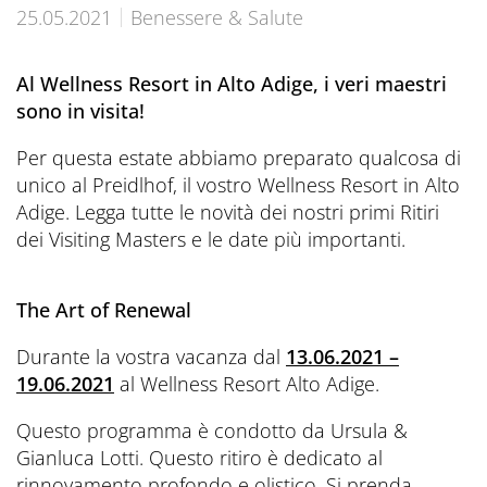
Prenota ora
CONTATTI
Preferred Hotels & Resorts
Spa & Retreats X2
25.05.2021
Benessere & Salute
Escursioni & esperienze
Last Minute
Contattateci
Wellness Experts
Winter Romantic
Al Wellness Resort in Alto Adige, i veri maestri
The Pools
sono in visita!
Contatti
Sauna Tower
Per questa estate abbiamo preparato qualcosa di
Prospetti
unico al Preidlhof, il vostro Wellness Resort in Alto
Terme
Adige. Legga tutte le novità dei nostri primi Ritiri
Informazioni Utili
dei Visiting Masters e le date più importanti.
News Blog
Press
The Art of Renewal
Durante la vostra vacanza dal
13.06.2021 –
19.06.2021
al Wellness Resort Alto Adige.
Questo programma è condotto da Ursula &
Gianluca Lotti. Questo ritiro è dedicato al
rinnovamento profondo e olistico. Si prenda