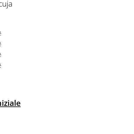
cuja
#
#
#
#
iziale