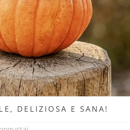
SPA & WELL
LE, DELIZIOSA E SANA!
uongustai