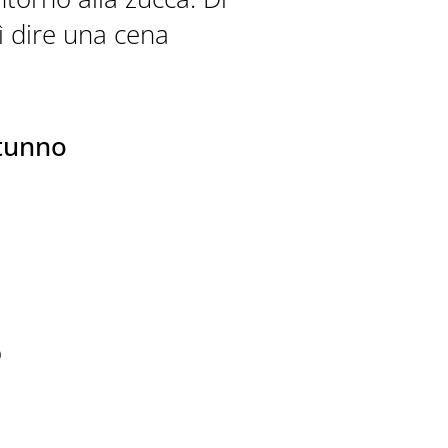
ì dire una cena
utunno
o