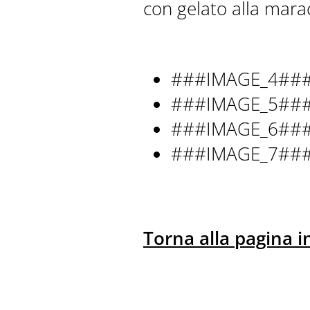
con gelato alla mara
###IMAGE_4##
###IMAGE_5##
###IMAGE_6##
###IMAGE_7##
Torna alla pagina in