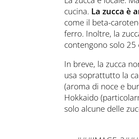
La zucca è locale. M
cucina.
La zucca è a
come il beta-caroten
ferro. Inoltre, la zu
contengono solo 25 c
PRENOTA
In breve, la zucca no
usa soprattutto la c
(aroma di noce e bur
Hokkaido (particolar
solo alcune delle zuc
LAST MINUTE
VIDEO