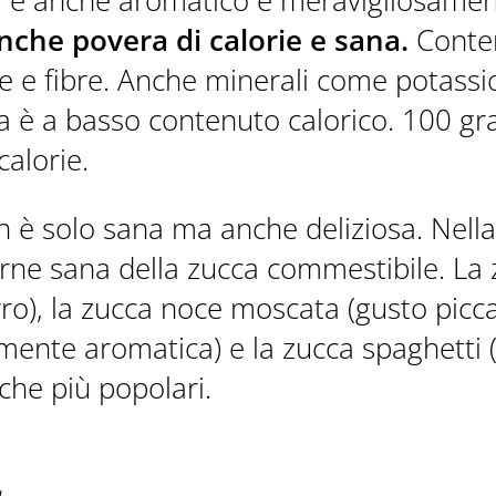
a è anche aromatico e meravigliosament
nche povera di calorie e sana.
Conte
e e fibre. Anche minerali come potassio
cca è a basso contenuto calorico. 100 g
alorie.
CONTATTI
n è solo sana ma anche deliziosa. Nella
arne sana della zucca commestibile. La
ro), la zucca noce moscata (gusto picca
mente aromatica) e la zucca spaghetti (
che più popolari.
BUONI REGALI
METEO