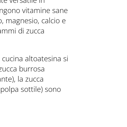
e versatile in
ngono vitamine sane
, magnesio, calcio e
rammi di zucca
 cucina altoatesina si
 zucca burrosa
nte), la zucca
polpa sottile) sono
GALLERIA
BROCHURES