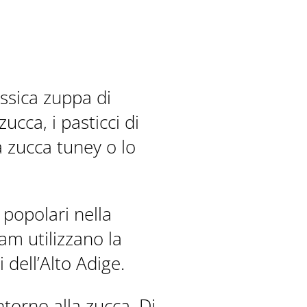
assica zuppa di
cca, i pasticci di
la zucca tuney o lo
 popolari nella
eam utilizzano la
 dell’Alto Adige.
ntorno alla zucca. Di