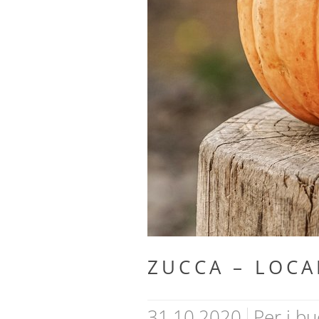
CUISINE
ZUCCA – LOCA
31.10.2020
Per i b