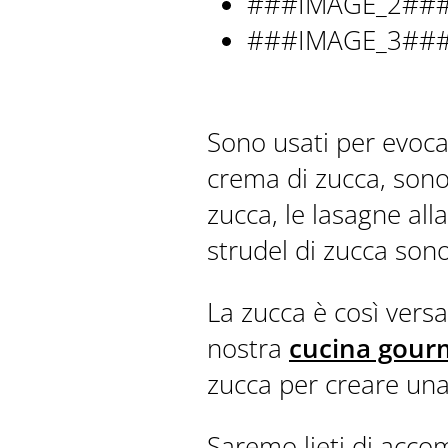
###IMAGE_2##
###IMAGE_3##
Sono usati per evocare
crema di zucca, sono 
zucca, le lasagne alla
strudel di zucca sono
La zucca è così versa
nostra
cucina gour
zucca per creare una 
Saremo lieti di accom