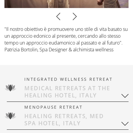
Prenota ora
CONTATTI
Preferred Hotels & Resorts
Spa & Retreats X2
Escursioni & esperienze
Last Minute
Contattateci
Wellness Experts
Winter Romantic
The Pools
"Il nostro obiettivo è promuovere uno stile di vita basato su
Contatti
un approccio edonico al presente, cercando allo stesso
Sauna Tower
tempo un approccio eudamonico al passato e al futuro".
Prospetti
Patrizia Bortolin, Spa Designer & alchimista wellness
Terme
Informazioni Utili
News Blog
Press
INTEGRATED WELLNESS RETREAT
MEDICAL RETREATS AT THE
HEALING HOTEL, ITALY
MENOPAUSE RETREAT
HEALING RETREATS, MED
SPA HOTEL, ITALY