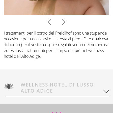
Prenota ora
CONTATTI
Preferred Hotels & Resorts
Spa & Retreats X2
Escursioni & esperienze
Last Minute
Contattateci
Wellness Experts
Winter Romantic
The Pools
Contatti
I trattamenti per il corpo del Preidlhof sono una stupenda
Sauna Tower
occasione per coccolarsi dalla testa ai piedi. Fate qualcosa
Prospetti
di buono per il vostro corpo e regalatevi uno dei numerosi
Terme
Informazioni Utili
ed esclusivi trattamenti per il corpo nel più bel wellness
News Blog
hotel dell'Alto Adige.
Press
WELLNESS HOTEL DI LUSSO
ALTO ADIGE