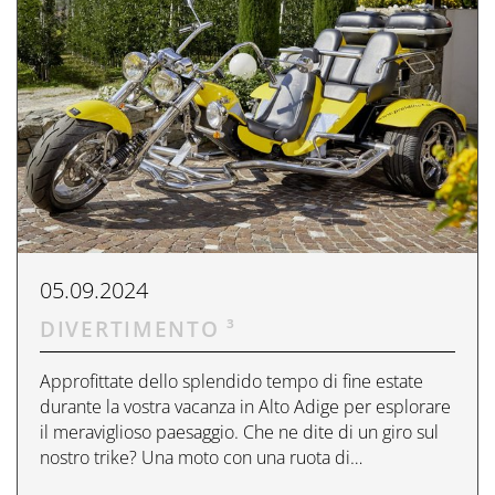
Prenota ora
CONTATTI
Preferred Hotels & Resorts
Spa & Retreats X2
Escursioni & esperienze
Last Minute
Contattateci
Wellness Experts
Winter Romantic
The Pools
Contatti
Sauna Tower
Prospetti
Terme
Informazioni Utili
News Blog
Press
05.09.2024
DIVERTIMENTO ³
Approfittate dello splendido tempo di fine estate
durante la vostra vacanza in Alto Adige per esplorare
il meraviglioso paesaggio. Che ne dite di un giro sul
nostro trike? Una moto con una ruota di…