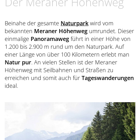
Der Meraner Höhenweg
Übersicht
Dolce Vita Blog
SÜDTIROL & MERAN
Honeymoon
Sauna Tower
Awards
Medical Health Packages
Wandern
Übersicht
Pools & Park
Preidlhof Events
Beinahe der gesamte
Naturpark
wird vom
Checks & Therapien
Biken
Reinhold Messner
bekannten
Meraner Höhenweg
umrundet. Dieser
À-la-carte-Treatments
Belvita
Etikette & Kostenrückerstattung
einmalige
Panoramaweg
führt in einer Höhe von
Golf
Ötzi
Spa News-Blog
Preferred Hotels & Resorts
1.200 bis 2.900 m rund um den Naturpark. Auf
Brixsana
Yoga
einer Länge von über 100 Kilometern erlebt man
Klima & Naturpark
Natur pur
. An vielen Stellen ist der Meraner
Fitness
Sights & Ausflüge
Höhenweg mit Seilbahnen und Straßen zu
erreichen und somit auch für
Tageswanderungen
Fun Sports
Shoppen & Kultur
ideal.
Tennis
Privat-Touren - Ausflüge im Preidlhof
Skilaufen