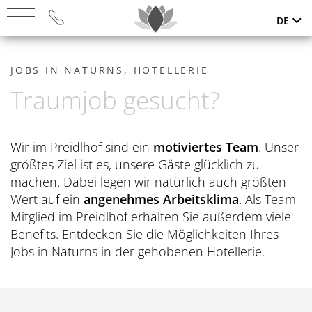
DE
DAS HOTEL
JOBS IN NATURNS, HOTELLERIE
Traumjob gesucht?
Startseite
SUITEN & PREISE
Premiumlage & Anreise
Suiten
DOLCE VITA
Wir im Preidlhof sind ein
motiviertes Team
. Unser
Gourmetküche
größtes Ziel ist es, unsere Gäste glücklich zu
Bestpreis
Übersicht
ROMANTIK
machen. Dabei legen wir natürlich auch größten
Bilder
Angebote
Wert auf ein
angenehmes Arbeitsklima
. Als Team-
Dolce Vita Vorteile
Übersicht
PREIDL SPA
News
Mitglied im Preidlhof erhalten Sie außerdem viele
Last Minute
Cabrio & Trike
Benefits. Entdecken Sie die Möglichkeiten Ihres
Preidl Secrets
Übersicht
Nachhaltigkeit
PREIDL MED SPA
Jobs in Naturns in der gehobenen Hotellerie.
Inklusivleistungen
Vespa & Quad
Adults only
Therme/Thermalwasser
Gastgeber & Historie
Philosophie
Gutscheine
AKTIV & SPORT
Sleep Well System
Winter-Romantik
Retreats
Jobs & Benefits
Med Spa Team
Geschäftsbedingungen