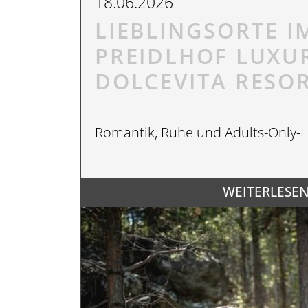
18.06.2026
LIEBLINGSORTE I
PREIDLHOF LUXU
DOLCEVITA RESO
LAST MINUTE
Romantik, Ruhe und Adults-Only-L
VIDEOS
WEITERLESEN.