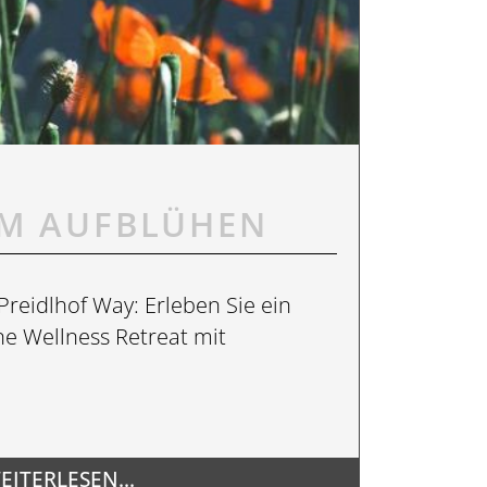
 SPA
UM AUFBLÜHEN
Preidlhof Way: Erleben Sie ein
ne Wellness Retreat mit
EITERLESEN...