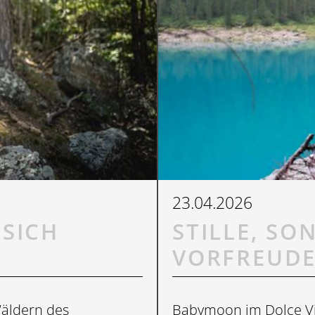
23.04.2026
 SICH
STILLE, SO
VORFREUD
Wäldern des
Babymoon im Dolce Vit