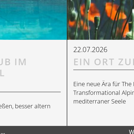
22.07.2026
PREIDL MED
UB IM
EIN ORT Z
L
Eine neue Ära für The 
Transformational Alpi
mediterraner Seele
eßen, besser altern
..
W