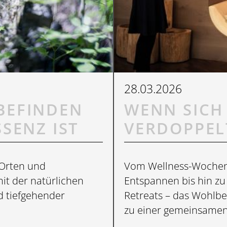
28.03.2026
BEFINDEN
WENN SICH
SENZ IST
VERDOPPEL
 Orten und
Vom Wellness-Woche
it der natürlichen
Entspannen bis hin zu
d tiefgehender
Retreats – das Wohlbe
zu einer gemeinsamen