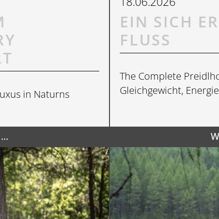
18.06.2026
M
EIN SICH 
RY
FLUSS
RT
The Complete Preidlho
GUTSCHEINE
Gleichgewicht, Energi
uxus in Naturns
WETTER
..
W