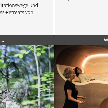
ditationswege und
ss-Retreats von
..
W