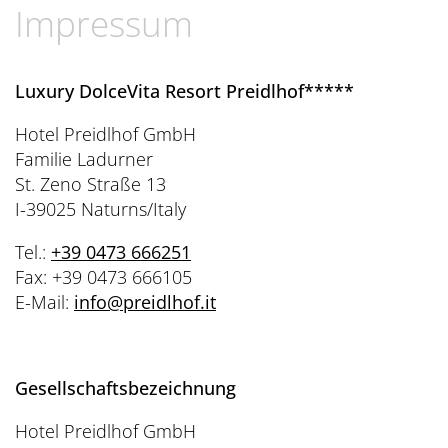
Übersicht
Dolce Vita Blog
SÜDTIROL & MERAN
Impressum
Honeymoon
Sauna Tower
Awards
Medical Health Packages
Wandern
Übersicht
Pools & Park
Preidlhof Events
Checks & Therapien
Biken
Luxury DolceVita Resort Preidlhof*****
Reinhold Messner
À-la-carte-Treatments
Belvita
Etikette & Kostenrückerstattung
Golf
Hotel Preidlhof GmbH
Ötzi
Spa News-Blog
Preferred Hotels & Resorts
Brixsana
Familie Ladurner
Yoga
Klima & Naturpark
St. Zeno Straße 13
Fitness
I-39025 Naturns/Italy
Sights & Ausflüge
Fun Sports
Tel.:
+39 0473 666251
Shoppen & Kultur
Fax: +39 0473 666105
Tennis
Privat-Touren - Ausflüge im Preidlhof
E-Mail:
info
@
preidlhof.it
Skilaufen
Gesellschaftsbezeichnung
Hotel Preidlhof GmbH