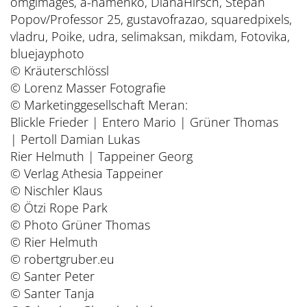
omgimages, a-namenko, DianaHirsch, Stepan
Popov/Professor 25, gustavofrazao, squaredpixels,
vladru, Poike, udra, selimaksan, mikdam, Fotovika,
bluejayphoto
© Kräuterschlössl
© Lorenz Masser Fotografie
© Marketinggesellschaft Meran:
Blickle Frieder | Entero Mario | Grüner Thomas
| Pertoll Damian Lukas
Rier Helmuth | Tappeiner Georg
© Verlag Athesia Tappeiner
© Nischler Klaus
© Ötzi Rope Park
© Photo Grüner Thomas
© Rier Helmuth
© robertgruber.eu
© Santer Peter
© Santer Tanja