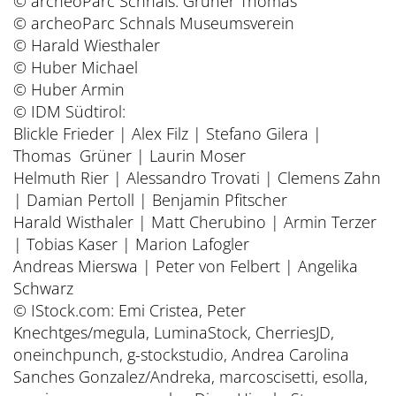
© archeoParc Schnals: Grüner Thomas
© archeoParc Schnals Museumsverein
© Harald Wiesthaler
© Huber Michael
© Huber Armin
© IDM Südtirol:
Blickle Frieder | Alex Filz | Stefano Gilera |
Thomas Grüner | Laurin Moser
Helmuth Rier | Alessandro Trovati | Clemens Zahn
| Damian Pertoll | Benjamin Pfitscher
Harald Wisthaler | Matt Cherubino | Armin Terzer
| Tobias Kaser | Marion Lafogler
Andreas Mierswa | Peter von Felbert | Angelika
Schwarz
© IStock.com: Emi Cristea, Peter
Knechtges/megula, LuminaStock, CherriesJD,
oneinchpunch, g-stockstudio, Andrea Carolina
Sanches Gonzalez/Andreka, marcoscisetti, esolla,