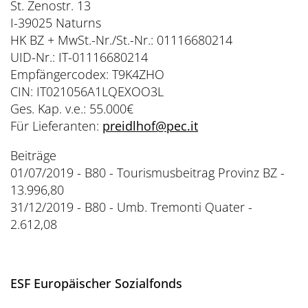
St. Zenostr. 13
I-39025 Naturns
HK BZ + MwSt.-Nr./St.-Nr.: 01116680214
UID-Nr.: IT-01116680214
Empfängercodex: T9K4ZHO
CIN: IT021056A1LQEXOO3L
Ges. Kap. v.e.: 55.000€
Für Lieferanten:
preidlhof
@
pec.it
Beiträge
01/07/2019 - B80 - Tourismusbeitrag Provinz BZ -
13.996,80
31/12/2019 - B80 - Umb. Tremonti Quater -
2.612,08
ESF Europäischer Sozialfonds