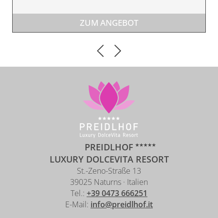
ZUM ANGEBOT
PREIDLHOF
LUXURY DOLCEVITA RESORT
St.-Zeno-Straße 13
39025 Naturns · Italien
Tel.:
+39 0473 666251
E-Mail:
info@preidlhof.it