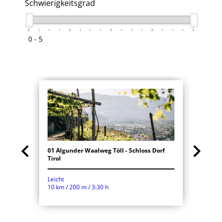
Schwierigkeitsgrad
0 - 5


01 Algunder Waalweg Töll - Schloss Dorf
02 Waa
Tirol
Leicht
Leicht
8.2 km
10 km / 200 m / 3:30 h