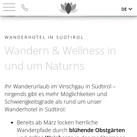
DE
DAS HOTEL
WANDERHOTEL IN SÜDTIROL
Startseite
SUITEN & PREISE
Wandern & Wellness in
Premiumlage & Anreise
Suiten
DOLCE VITA
und um Naturns
Gourmetküche
Bestpreis
Übersicht
ROMANTIK
Bilder
Angebote
Ihr Wanderurlaub im Vinschgau in Südtirol –
Dolce Vita Vorteile
Übersicht
PREIDL SPA
nirgends gibt es mehr Möglichkeiten und
News
Last Minute
Cabrio & Trike
Schwierigkeitsgrade als rund um unser
Preidl Secrets
Übersicht
Nachhaltigkeit
PREIDL MED SPA
Wanderhotel in Südtirol:
Inklusivleistungen
Vespa & Quad
Adults only
Therme/Thermalwasser
Gastgeber & Historie
Bereits ab März locken herrliche
Philosophie
Gutscheine
AKTIV & SPORT
Sleep Well System
Winter-Romantik
Wanderpfade durch
blühende Obstgärten
Retreats
Jobs & Benefits
Med Spa Team
Geschäftsbedingungen