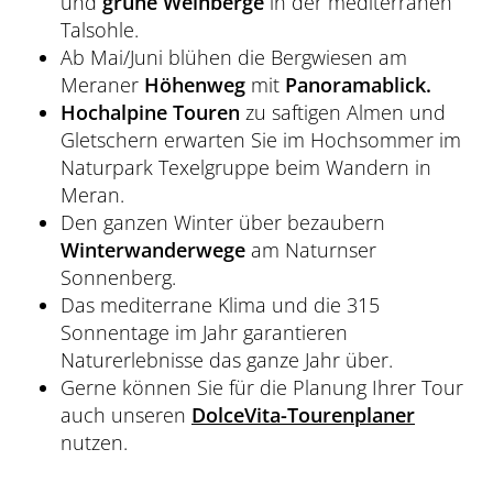
und
grüne Weinberge
in der mediterranen
Übersicht
Dolce Vita Blog
SÜDTIROL & MERAN
Honeymoon
Sauna Tower
Awards
Talsohle.
Medical Health Packages
Wandern
Ab Mai/Juni blühen die Bergwiesen am
Übersicht
Pools & Park
Preidlhof Events
Checks & Therapien
Meraner
Höhenweg
mit
Panoramablick.
Biken
Reinhold Messner
Hochalpine Touren
zu saftigen Almen und
À-la-carte-Treatments
Belvita
Etikette & Kostenrückerstattung
Golf
Gletschern erwarten Sie im Hochsommer im
Ötzi
Spa News-Blog
Preferred Hotels & Resorts
Naturpark Texelgruppe beim Wandern in
Brixsana
Yoga
Meran.
Klima & Naturpark
Den ganzen Winter über bezaubern
Fitness
Sights & Ausflüge
Winterwanderwege
am Naturnser
Fun Sports
Sonnenberg.
Shoppen & Kultur
Das mediterrane Klima und die 315
Tennis
Privat-Touren - Ausflüge im Preidlhof
Sonnentage im Jahr garantieren
Naturerlebnisse das ganze Jahr über.
Skilaufen
Gerne können Sie für die Planung Ihrer Tour
auch unseren
DolceVita-Tourenplaner
nutzen.