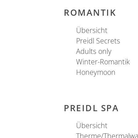
ROMANTIK
Übersicht
Preidl Secrets
Adults only
LAST MINUTE
Winter-Romantik
Honeymoon
VIDEOS
PREIDL SPA
Übersicht
Therme/Thermalwa