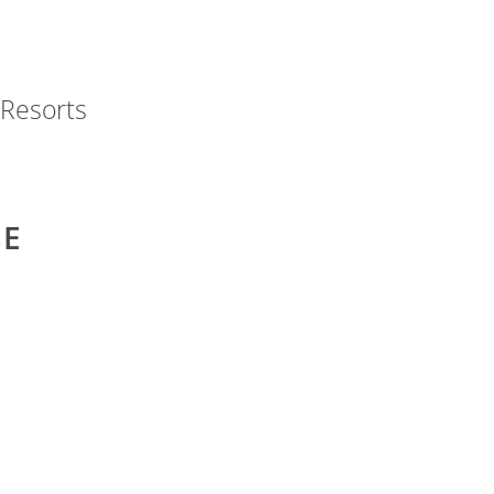
 Resorts
PREIDL MED
SE