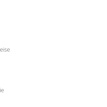
eise
ROMANTIK
ie