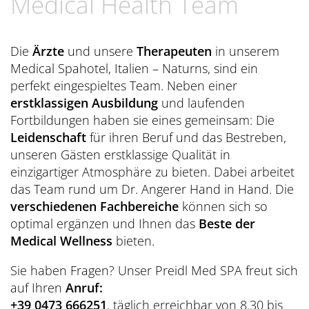
Medical Health Team
Übersicht
Dolce Vita Blog
SÜDTIROL & MERAN
Honeymoon
Sauna Tower
Awards
Medical Health Packages
Wandern
Übersicht
Pools & Park
Preidlhof Events
Die
Ärzte
und unsere
Therapeuten
in unserem
Checks & Therapien
Biken
Reinhold Messner
Medical Spahotel, Italien – Naturns, sind ein
À-la-carte-Treatments
Belvita
Etikette & Kostenrückerstattung
perfekt eingespieltes Team. Neben einer
Golf
Ötzi
Spa News-Blog
Preferred Hotels & Resorts
erstklassigen Ausbildung
und laufenden
Brixsana
Yoga
Fortbildungen haben sie eines gemeinsam: Die
Klima & Naturpark
Leidenschaft
für ihren Beruf und das Bestreben,
Fitness
Sights & Ausflüge
unseren Gästen erstklassige Qualität in
einzigartiger Atmosphäre zu bieten. Dabei arbeitet
Fun Sports
Shoppen & Kultur
das Team rund um Dr. Angerer Hand in Hand. Die
Tennis
verschiedenen Fachbereiche
können sich so
Privat-Touren - Ausflüge im Preidlhof
optimal ergänzen und Ihnen das
Beste der
Skilaufen
Medical Wellness
bieten.
Sie haben Fragen? Unser Preidl Med SPA freut sich
auf Ihren
Anruf:
+39 0473 666251
, täglich erreichbar von 8.30 bis