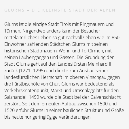
GLURNS – DIE KLEINSTE STADT DER ALPEN
Glurns ist die einzige Stadt Tirols mit Ringmauern und
Türmen. Nirgendwo anders kann der Besucher
mittelalterliches Leben so gut nachvollziehen wie im 850
Einwohner zählenden Städtchen Glurns mit seinen
historischen Stadtmauern, Wehr- und Tortürmen, mit
seinen Laubengängen und Gassen. Die Gründung der
Stadt Glurns geht auf den Landesfürsten Meinhard II
zurück (1271- 1295) und diente zum Ausbau seiner
landesfürstlichen Herrschaft im oberen Vinschgau gegen
die Fürstbischöfe von Chur. Glurns war bedeutend als
Verkehrsknotenpunkt, Markt und Umschlagplatz für den
Salzhandel. 1499 wurde die Stadt bei der Calvenschlacht
zerstört. Seit dem erneuten Aufbau zwischen 1500 und
1520 erfuhr Glurns in seiner baulichen Struktur und Größe
bis heute nur geringfügige Veränderungen.