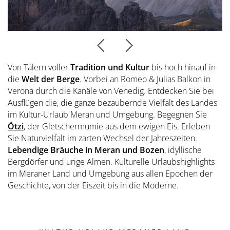
Übersicht
Dolce Vita Blog
SÜDTIROL & MERAN
Honeymoon
Sauna Tower
Awards
Medical Health Packages
Wandern
Übersicht
Pools & Park
Preidlhof Events
Checks & Therapien
Biken
Reinhold Messner
À-la-carte-Treatments
Belvita
Etikette & Kostenrückerstattung
Golf
Von Tälern voller
Tradition und Kultur
bis hoch hinauf in
Ötzi
Spa News-Blog
Preferred Hotels & Resorts
die
Welt der Berge
. Vorbei an Romeo & Julias Balkon in
Brixsana
Yoga
Verona durch die Kanäle von Venedig. Entdecken Sie bei
Klima & Naturpark
Ausflügen die, die ganze bezaubernde Vielfalt des Landes
Fitness
Sights & Ausflüge
im Kultur-Urlaub Meran und Umgebung. Begegnen Sie
Ötzi
, der Gletschermumie aus dem ewigen Eis. Erleben
Fun Sports
Shoppen & Kultur
Sie Naturvielfalt im zarten Wechsel der Jahreszeiten.
Tennis
Lebendige Bräuche in Meran und Bozen
, idyllische
Privat-Touren - Ausflüge im Preidlhof
Bergdörfer und urige Almen. Kulturelle Urlaubshighlights
Skilaufen
im Meraner Land und Umgebung aus allen Epochen der
Geschichte, von der Eiszeit bis in die Moderne.