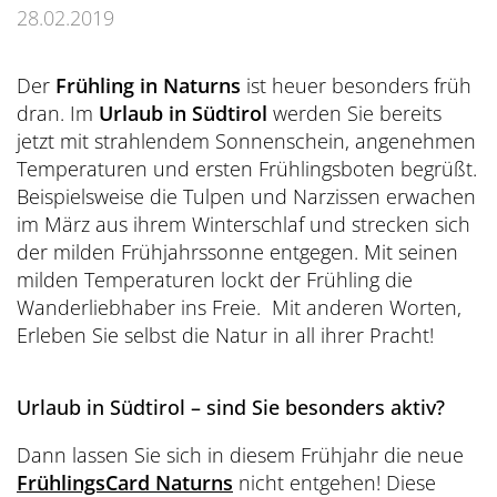
Übersicht
Dolce Vita Blog
SÜDTIROL & MERAN
Honeymoon
28.02.2019
Sauna Tower
Awards
Medical Health Packages
Wandern
Übersicht
Pools & Park
Preidlhof Events
Checks & Therapien
Der
Frühling in Naturns
ist heuer besonders früh
Biken
Reinhold Messner
dran. Im
Urlaub in Südtirol
werden Sie bereits
À-la-carte-Treatments
Belvita
Etikette & Kostenrückerstattung
jetzt mit strahlendem Sonnenschein, angenehmen
Golf
Ötzi
Spa News-Blog
Preferred Hotels & Resorts
Temperaturen und ersten Frühlingsboten begrüßt.
Brixsana
Yoga
Beispielsweise die Tulpen und Narzissen erwachen
Klima & Naturpark
im März aus ihrem Winterschlaf und strecken sich
Fitness
Sights & Ausflüge
der milden Frühjahrssonne entgegen. Mit seinen
Fun Sports
milden Temperaturen lockt der Frühling die
Shoppen & Kultur
Wanderliebhaber ins Freie. Mit anderen Worten,
Tennis
Privat-Touren - Ausflüge im Preidlhof
Erleben Sie selbst die Natur in all ihrer Pracht!
Skilaufen
Urlaub in Südtirol – sind Sie besonders aktiv?
Dann lassen Sie sich in diesem Frühjahr die neue
FrühlingsCard Naturns
nicht entgehen! Diese