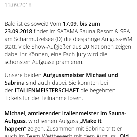
Übersicht
Dolce Vita Blog
SÜDTIROL & MERAN
Honeymoon
13.09.2018
Sauna Tower
Awards
Medical Health Packages
Wandern
Übersicht
Pools & Park
Preidlhof Events
Checks & Therapien
Bald ist es soweit! Vom
17.09. bis zum
Biken
Reinhold Messner
23.09.2018
findet im SATAMA Sauna Resort & SPA
À-la-carte-Treatments
Belvita
Etikette & Kostenrückerstattung
am Scharmützelsee (D) die diesjährige Aufguss-WM
Golf
Ötzi
Spa News-Blog
Preferred Hotels & Resorts
statt. Viele Show-Aufgießer aus 20 Nationen zeigen
Brixsana
Yoga
dabei ihr Können, eine Fach-Jury wird die
Klima & Naturpark
schönsten Aufgüsse prämieren.
Fitness
Sights & Ausflüge
Unsere beiden
Aufgussmeister Michael und
Fun Sports
Shoppen & Kultur
Sabrina
sind auch dabei. Sie konnten bei
Tennis
der
ITALIENMEISTERSCHAFT
die begehrten
Privat-Touren - Ausflüge im Preidlhof
Tickets für die Teilnahme lösen.
Skilaufen
Michael
,
amtierender Italienmeister im Sauna-
Aufguss
, wird seinen Aufguss
„Make it
happen“
zeigen. Zusammen mit Sabrina tritt er
auch im Team-Wettbewerb mit dem Aufguss
„Old