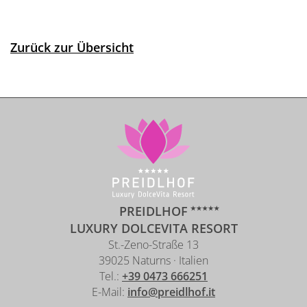
Zurück zur Übersicht
PREIDLHOF
LUXURY DOLCEVITA RESORT
St.-Zeno-Straße 13
39025 Naturns · Italien
Tel.:
+39 0473 666251
E-Mail:
info@preidlhof.it