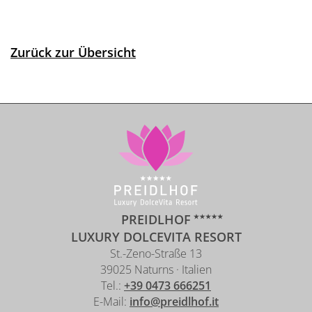
Zurück zur Übersicht
PREIDLHOF
LUXURY DOLCEVITA RESORT
St.-Zeno-Straße 13
39025 Naturns · Italien
Tel.:
+39 0473 666251
E-Mail:
info@preidlhof.it