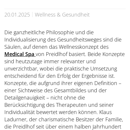
Übersicht
Dolce Vita Blog
SÜDTIROL & MERAN
Honeymoon
Sauna Tower
Awards
Medical Health Packages
Wandern
20.01.2025
Wellness & Gesundheit
Übersicht
Pools & Park
Preidlhof Events
Checks & Therapien
Biken
Reinhold Messner
À-la-carte-Treatments
Belvita
Die ganzheitliche Philosophie und die
Etikette & Kostenrückerstattung
Golf
Individualisierung des Gesundheitsweges sind die
Ötzi
Spa News-Blog
Preferred Hotels & Resorts
Brixsana
Säulen, auf denen das Wellnesskonzept des
Yoga
Klima & Naturpark
Medical Spa
von Preidlhof basiert. Beide Konzepte
Fitness
sind heutzutage immer relevanter und
Sights & Ausflüge
unverzichtbar, wobei die praktische Umsetzung
Fun Sports
Shoppen & Kultur
entscheidend für den Erfolg der Ergebnisse ist.
Konzepte, die aufgrund ihrer eigenen Definition –
Tennis
Privat-Touren - Ausflüge im Preidlhof
einer Sichtweise des Gesamtbildes und der
Skilaufen
Detailgenauigkeit – nicht ohne die
Berücksichtigung des Therapeuten und seiner
Individualität bewertet werden können. Klaus
Ladurner, der charismatische Besitzer der Familie,
die Preidlhof seit über einem halben Jahrhundert