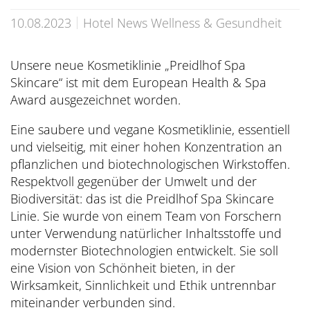
Übersicht
Dolce Vita Blog
SÜDTIROL & MERAN
Honeymoon
Sauna Tower
Awards
10.08.2023
Hotel News Wellness & Gesundheit
Medical Health Packages
Wandern
Übersicht
Pools & Park
Preidlhof Events
Checks & Therapien
Biken
Unsere neue Kosmetiklinie „Preidlhof Spa
Reinhold Messner
À-la-carte-Treatments
Belvita
Etikette & Kostenrückerstattung
Skincare“ ist mit dem European Health & Spa
Golf
Ötzi
Award ausgezeichnet worden.
Spa News-Blog
Preferred Hotels & Resorts
Brixsana
Yoga
Klima & Naturpark
Eine saubere und vegane Kosmetiklinie, essentiell
Fitness
und vielseitig, mit einer hohen Konzentration an
Sights & Ausflüge
pflanzlichen und biotechnologischen Wirkstoffen.
Fun Sports
Shoppen & Kultur
Respektvoll gegenüber der Umwelt und der
Biodiversität: das ist die Preidlhof Spa Skincare
Tennis
Privat-Touren - Ausflüge im Preidlhof
Linie. Sie wurde von einem Team von Forschern
Skilaufen
unter Verwendung natürlicher Inhaltsstoffe und
modernster Biotechnologien entwickelt. Sie soll
eine Vision von Schönheit bieten, in der
Wirksamkeit, Sinnlichkeit und Ethik untrennbar
miteinander verbunden sind.