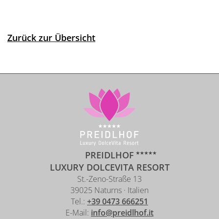
Zurück zur Übersicht
PREIDLHOF
LUXURY DOLCEVITA RESORT
St.-Zeno-Straße 13
39025 Naturns · Italien
Tel.:
+39 0473 666251
E-Mail:
info@preidlhof.it