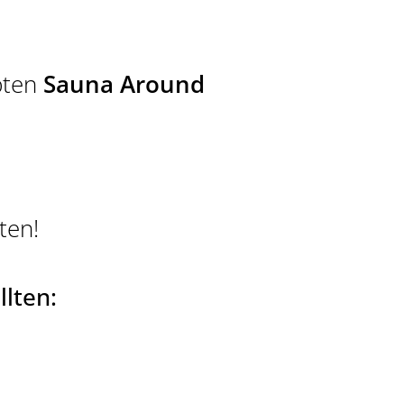
bten
Sauna Around
ten!
lten: