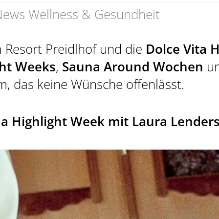
ews Wellness & Gesundheit
 Resort Preidlhof und die
Dolce Vita 
ght Weeks
,
Sauna Around Wochen
un
, das keine Wünsche offenlässt.
PREIDL MED
na Highlight Week mit Laura Lender