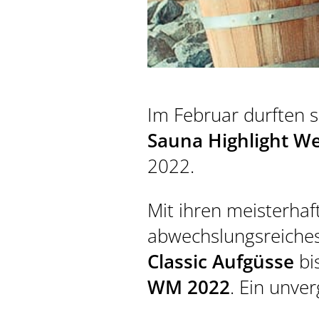
Im Februar durften s
LAST MINUTE
Sauna Highlight W
2022.
VIDEOS
Mit ihren meisterhaf
abwechslungsreiche
Classic Aufgüsse
bi
WM 2022
. Ein unver