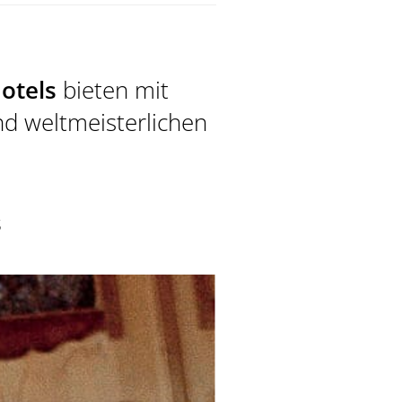
Hotels
bieten mit
d weltmeisterlichen
 SPA
s