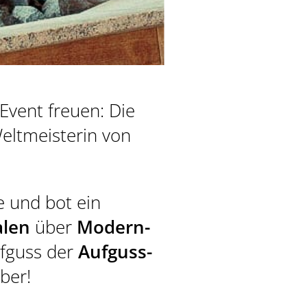
Event freuen: Die
BILDERGALERIE
Weltmeisterin von
DOWNLOADS
e und bot ein
alen
über
Modern-
ufguss der
Aufguss-
aber!