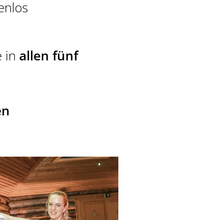
enlos
e in
allen fünf
en