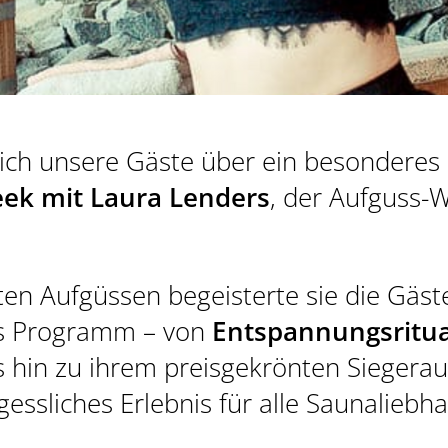
ich unsere Gäste über ein besonderes 
GUTSCHEINE
eek mit Laura Lenders
, der Aufguss-
WETTER
ten Aufgüssen begeisterte sie die Gäst
s Programm – von
Entspannungsritu
s hin zu ihrem preisgekrönten Siegera
gessliches Erlebnis für alle Saunaliebh