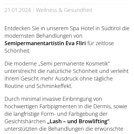
Übersicht
Dolce Vita Blog
SÜDTIROL & MERAN
Honeymoon
Sauna Tower
Awards
21.01.2024
Wellness & Gesundheit
Medical Health Packages
Wandern
Übersicht
Pools & Park
Preidlhof Events
Checks & Therapien
Biken
Entdecken Sie in unserem Spa Hotel in Südtirol die
Reinhold Messner
À-la-carte-Treatments
Belvita
Etikette & Kostenrückerstattung
modernsten Behandlungen von
Golf
Ötzi
Semipermanentartistin Eva Fliri
für zeitlose
Spa News-Blog
Preferred Hotels & Resorts
Brixsana
Yoga
Schönheit.
Klima & Naturpark
Fitness
Die moderne „Semi permanente Kosmetik“
Sights & Ausflüge
unterstreicht die natürliche Schönheit und verleiht
Fun Sports
Shoppen & Kultur
Ihrem Gesicht mehr Ausdruck ohne tägliche
Routine und Schminkeffekt.
Tennis
Privat-Touren - Ausflüge im Preidlhof
Durch minimal invasive Einbringung von
Skilaufen
hochwertigen Farbpigmenten in die Dermis, sowie
die langfristige Form- und Farbgebung der
Gesichtshärchen
„Lash – und Browlifting“
unterstützten die Behandlungen die erwünschte