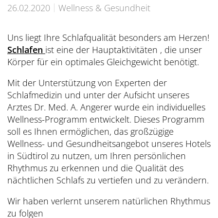
Übersicht
Dolce Vita Blog
SÜDTIROL & MERAN
Honeymoon
26.02.2020
Wellness & Gesundheit
Sauna Tower
Awards
Medical Health Packages
Wandern
Übersicht
Pools & Park
Preidlhof Events
Checks & Therapien
Uns liegt Ihre Schlafqualität besonders am Herzen!
Biken
Reinhold Messner
Schlafen
ist eine der Hauptaktivitäten , die unser
À-la-carte-Treatments
Belvita
Etikette & Kostenrückerstattung
Körper für ein optimales Gleichgewicht benötigt.
Golf
Ötzi
Spa News-Blog
Preferred Hotels & Resorts
Brixsana
Yoga
Mit der Unterstützung von Experten der
Klima & Naturpark
Schlafmedizin und unter der Aufsicht unseres
Fitness
Sights & Ausflüge
Arztes Dr. Med. A. Angerer wurde ein individuelles
Wellness-Programm entwickelt. Dieses Programm
Fun Sports
Shoppen & Kultur
soll es Ihnen ermöglichen, das großzügige
Tennis
Wellness- und Gesundheitsangebot unseres Hotels
Privat-Touren - Ausflüge im Preidlhof
in Südtirol zu nutzen, um Ihren persönlichen
Skilaufen
Rhythmus zu erkennen und die Qualität des
nächtlichen Schlafs zu vertiefen und zu verändern.
Wir haben verlernt unserem natürlichen Rhythmus
zu folgen