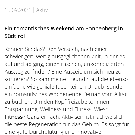
Übersicht
Dolce Vita Blog
SÜDTIROL & MERAN
Honeymoon
Sauna Tower
Awards
15.09.2021
Aktiv
Medical Health Packages
Wandern
Übersicht
Pools & Park
Preidlhof Events
Checks & Therapien
Biken
Ein romantisches Weekend am Sonnenberg in
Reinhold Messner
À-la-carte-Treatments
Belvita
Etikette & Kostenrückerstattung
Südtirol
Golf
Ötzi
Spa News-Blog
Preferred Hotels & Resorts
Brixsana
Kennen Sie das? Den Versuch, nach einer
Yoga
Klima & Naturpark
schwierigen, wenig ausgeglichenen Zeit, in der es
Fitness
auf und ab ging, einen raschen, unkomplizierten
Sights & Ausflüge
Ausweg zu finden? Eine Auszeit, um sich neu zu
Fun Sports
Shoppen & Kultur
sortieren? So kam meine Freundin auf die ebenso
einfache wie geniale Idee, keinen Urlaub, sondern
Tennis
Privat-Touren - Ausflüge im Preidlhof
ein romantisches Wochenende, fernab vom Alltag
Skilaufen
zu buchen. Um den Kopf freizubekommen.
Entspannung, Wellness und Fitness. Wieso
Fitness
? Ganz einfach. Aktiv sein ist nachweislich
die beste Regeneration für das Gehirn. Es sorgt für
eine gute Durchblutung und innovative