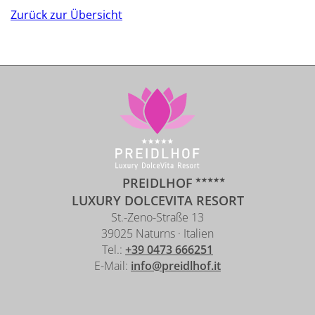
Zurück zur Übersicht
PREIDLHOF
LUXURY DOLCEVITA RESORT
St.-Zeno-Straße 13
39025 Naturns · Italien
Tel.:
+39 0473 666251
E-Mail:
info@preidlhof.it