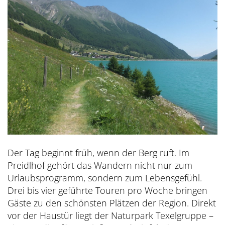
Der Tag beginnt früh, wenn der Berg ruft. Im
Preidlhof gehört das Wandern nicht nur zum
Urlaubsprogramm, sondern zum Lebensgefühl.
Drei bis vier geführte Touren pro Woche bringen
Gäste zu den schönsten Plätzen der Region. Direkt
vor der Haustür liegt der Naturpark Texelgruppe –