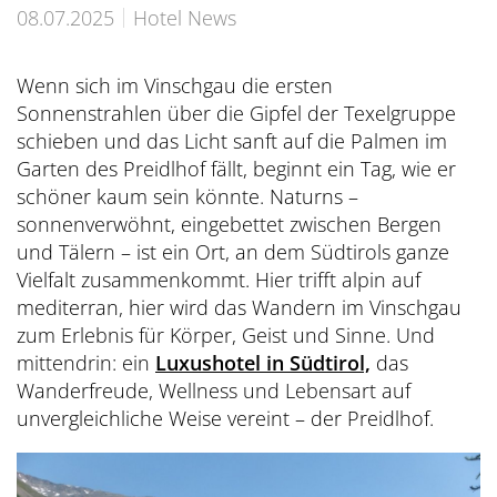
Übersicht
Dolce Vita Blog
SÜDTIROL & MERAN
Honeymoon
08.07.2025
Hotel News
Sauna Tower
Awards
Medical Health Packages
Wandern
Übersicht
Pools & Park
Preidlhof Events
Checks & Therapien
Wenn sich im Vinschgau die ersten
Biken
Reinhold Messner
Sonnenstrahlen über die Gipfel der Texelgruppe
À-la-carte-Treatments
Belvita
Etikette & Kostenrückerstattung
schieben und das Licht sanft auf die Palmen im
Golf
Ötzi
Spa News-Blog
Preferred Hotels & Resorts
Garten des Preidlhof fällt, beginnt ein Tag, wie er
Brixsana
Yoga
schöner kaum sein könnte. Naturns –
Klima & Naturpark
sonnenverwöhnt, eingebettet zwischen Bergen
Fitness
Sights & Ausflüge
und Tälern – ist ein Ort, an dem Südtirols ganze
Fun Sports
Vielfalt zusammenkommt. Hier trifft alpin auf
Shoppen & Kultur
mediterran, hier wird das Wandern im Vinschgau
Tennis
Privat-Touren - Ausflüge im Preidlhof
zum Erlebnis für Körper, Geist und Sinne. Und
mittendrin: ein
Luxushotel in Südtirol,
das
Skilaufen
Wanderfreude, Wellness und Lebensart auf
unvergleichliche Weise vereint – der Preidlhof.