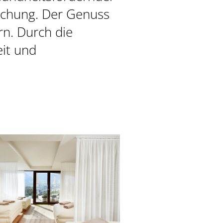
schung. Der Genuss
rn. Durch die
it und
& MERAN