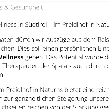
s & Gesundheit
lness in Südtirol – im Preidlhof in Nat
aten dürfen wir Auszüge aus dem Rei
PREIDL MED
chen. Dies soll einen persönlichen Einb
Wellness
geben. Das Potential wurde d
 Therapeuten der Spa als auch durch d
n.
 Preidlhof in Naturns bietet eine reich
zur ganzheitlichen Steigerung unsere
lichkeiten reichen von der Stärkung g