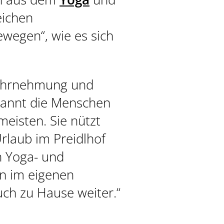
eichen
egen“, wie es sich
Wahrnehmung und
spannt die Menschen
meisten. Sie nützt
rlaub im Preidlhof
n Yoga- und
en im eigenen
uch zu Hause weiter.“