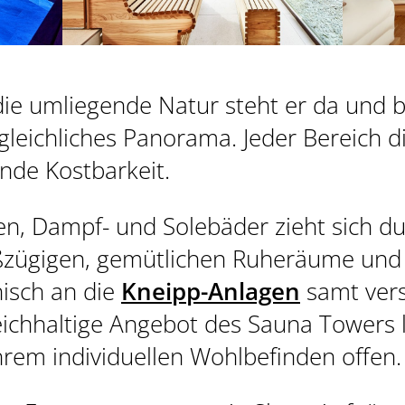
 die umliegende Natur steht er da und 
leichliches Panorama. Jeder Bereich d
GUTSCHEINE
ende Kostbarkeit.
WETTER
nen, Dampf- und Solebäder zieht sich 
oßzügigen, gemütlichen Ruheräume und
nisch an die
Kneipp-Anlagen
samt vers
eichhaltige Angebot des Sauna Towers 
rem individuellen Wohlbefinden offen.