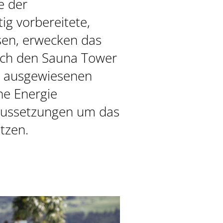
e der
ig vorbereitete,
sen, erwecken das
rch den Sauna Tower
em ausgewiesenen
ne Energie
raussetzungen um das
tzen.