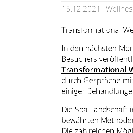
15.12.2021
Wellnes
Transformational Wel
In den nächsten Mon
PREIDL SPA
Besuchers veröffentli
Transformational 
durch Gespräche mit
einiger Behandlunge
Die Spa-Landschaft im
bewährten Methoden 
Die zahlreichen Mög