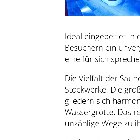
Ideal eingebettet in
Besuchern ein unverg
LAST MINUTE
eine für sich sprech
VIDEOS
Die Vielfalt der Sau
Stockwerke. Die gr
gliedern sich harmo
Wassergrotte. Das r
unzählige Wege zu ih