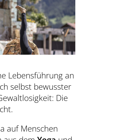
gene Lebensführung an
ich selbst bewusster
Gewaltlosigkeit: Die
cht.
na auf Menschen
en aus dem
Yoga
und