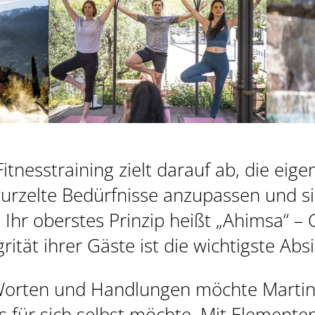
itnesstraining zielt darauf ab, die ei
erwurzelte Bedürfnisse anzupassen und s
 Ihr oberstes Prinzip heißt „Ahimsa“ – 
rität ihrer Gäste ist die wichtigste Absi
 Worten und Handlungen möchte Marti
es für sich selbst möchte. Mit Element