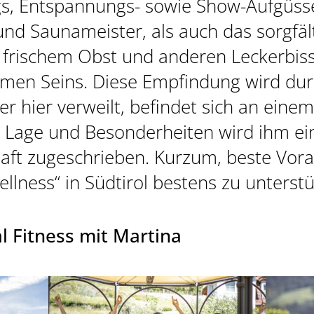
ngs, Entspannungs- sowie Show-Aufgüss
d Saunameister, als auch das sorgfält
t frischem Obst und anderen Leckerbis
men Seins. Diese Empfindung wird du
Wer hier verweilt, befindet sich an ein
e Lage und Besonderheiten wird ihm ei
aft zugeschrieben. Kurzum, beste Vo
llness“ in Südtirol bestens zu unterstü
l Fitness mit Martina