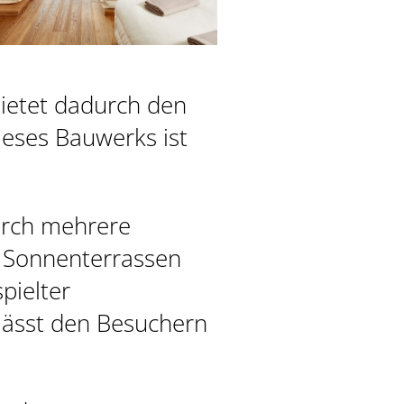
bietet dadurch den
ieses Bauwerks ist
BILDERGALERIE
DOWNLOADS
durch mehrere
 Sonnenterrassen
pielter
lässt den Besuchern