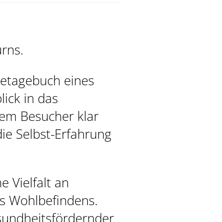
urns.
setagebuch eines
 SPA
lick in das
em Besucher klar
ie Selbst-Erfahrung
e Vielfalt an
s Wohlbefindens.
esundheitsfördernder