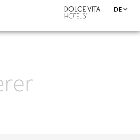
DE
REISE
erer