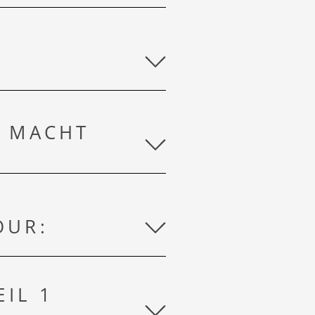
K MACHT
 SPA
N
OUR:
EIL 1