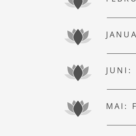
JANUA
LAST MINUTE
JUNI:
VIDEOS
MAI: