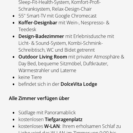
Sleep-Fit-Health-System, Komfort-Profi-
Schranksystem, Relax-Design-Chair
55" Smart-TV mit Google Chromecast
Koffer-Designbar
mit Wein-, Nespresso- &
Teedesk
Design-Badezimmer
mit Erlebnisdusche mit
Licht- & Sound-System, Kombi-Schmink-
Schreibtisch, WC und Bidet getrennt
Outdoor Living Room
mit privater Atmosphäre &
Day Bed, bequeme Sitzmöbel, Duftkräuter,
Wärmestrahler und Laterne
keine Tiere
befindet sich in der
DolceVita Lodge
Alle Zimmer verfügen über
Südlage mit Panoramablick
kostenlosen
Tiefgaragenplatz
kostenloses
W-LAN
: Ihrem erholsamen Schlaf zu
Liebe wird das W-LAN im Zimmer von 0:00 bis